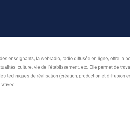
es enseignants, la webradio, radio diffusée en ligne, offre la po
Elle permet de trava
ualités, culture, vie de l’établissement, etc.
 les techniques de réalisation (création, production et diffusion e
ratives.