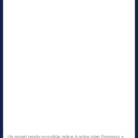
Un projet rendu possible grâce à notre plan Erasmus +