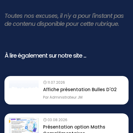
Toutes nos excuses, il n'y a pour l'instant pas
de contenu disponible pour cette rubrique.
À lire également sur notre site ...
11.07.2026
Affiche présentation Bulles D'O2
Par
Administrateur JM
03.08.2026
Présentation option Maths