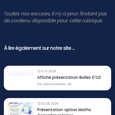
Toutes nos excuses, il n'y a pour l'instant pas
de contenu disponible pour cette rubrique.
À lire également sur notre site ...
11.07.2026
Affiche présentation Bulles D'O2
Par
Administrateur JM
03.08.2026
Présentation option Maths