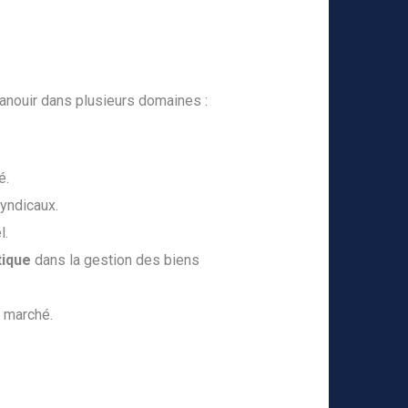
panouir dans plusieurs domaines :
é.
syndicaux.
l.
ique
dans la gestion des biens
u marché.