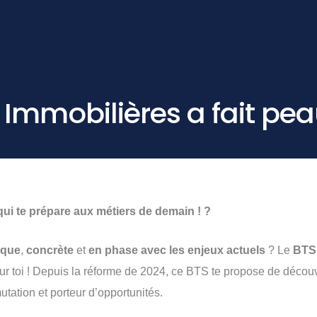
s Immobilières a fait pe
qui te prépare aux métiers de demain ! ?
ique
,
concrète
et
en phase avec les enjeux actuels
? Le
BTS 
our toi ! Depuis la réforme de 2024, ce BTS te propose de décou
utation et porteur d’opportunités.