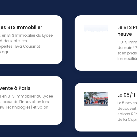
les BTS Immobilier
Le BTS P
neuve
s en BTS Immobilier du Lycée
à deux ateliers
? BTS Immo
pertes : Eva Cousinot
demain ! 
ogr ...
et en phas
Immobilièr
nvente à Paris
Le 05/11
s en BTS Immobilier du Lycée
 cœur de l’innovation lors
Le 5 novem
New Technologies) et Salon
découvert 
salons REN
de la Coprop