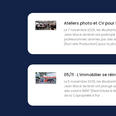
Ateliers photo et CV pour 
Le 7 novembre 2025, les étudiant
Jean Macé de Niort ont participé 
professionnels animés par des ex
(Run’arts Production) pour la phot
05/11 : L’immobilier se réi
Le 5 novembre 2025, les étudiant
Jean Macé de Niort ont plongé au
des salons RENT (Real Estate & 
de la Copropriété à Par ...