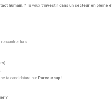
ntact humain
. ? Tu veux
t’investir dans
un secteur en pleine é
rencontrer lors :
rs).
s
.
ose ta candidature sur
Parcoursup
!
ier ?