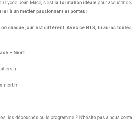
du Lycée Jean Macé, c’est
la formation idéale
pour acquérir de
arer à un métier passionnant et porteur
.
r où chaque jour est différent. Avec ce BTS, tu auras toutes 
acé – Niort
itiers.fr
-niort.fr
ges, les débouchés ou le programme ? N’hésite pas à nous contac