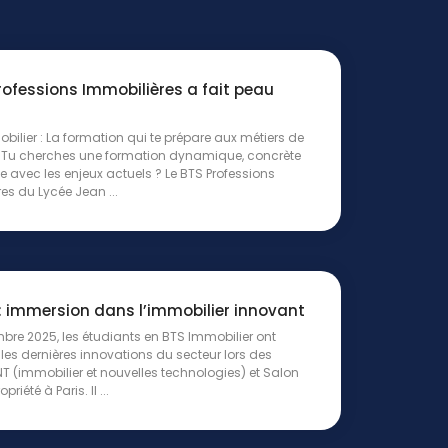
rofessions Immobilières a fait peau
bilier : La formation qui te prépare aux métiers de
?Tu cherches une formation dynamique, concrète
e avec les enjeux actuels ? Le BTS Professions
es du Lycée Jean ...
 : immersion dans l’immobilier innovant
bre 2025, les étudiants en BTS Immobilier ont
les dernières innovations du secteur lors des
T (immobilier et nouvelles technologies) et Salon
riété à Paris. Il ...