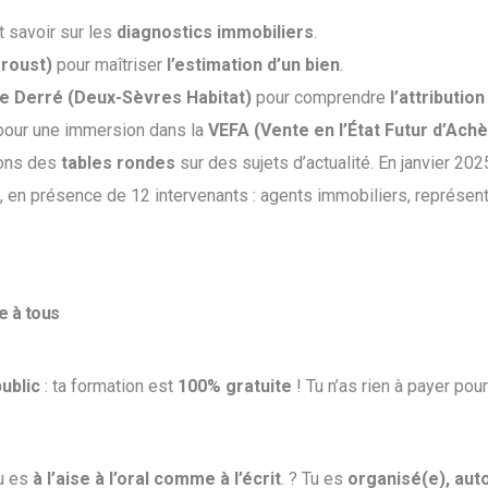
t savoir sur les
diagnostics immobiliers
.
roust)
pour maîtriser
l’estimation d’un bien
.
e Derré (Deux-Sèvres Habitat)
pour comprendre
l’attributi
our une immersion dans la
VEFA (Vente en l’État Futur d’Ac
isons des
tables rondes
sur des sujets d’actualité. En janvier 2025
, en présence de 12 intervenants : agents immobiliers, représent
e à tous
ublic
: ta formation est
100% gratuite
! Tu n’as rien à payer pou
u es
à l’aise à l’oral comme à l’écrit
. ? Tu es
organisé(e), aut