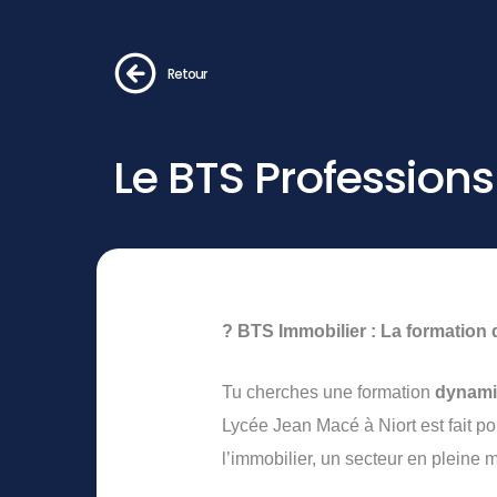
Retour
Le BTS Profession
? BTS Immobilier : La formation 
Tu cherches une formation
dynam
Lycée Jean Macé à Niort est fait p
l’immobilier, un secteur en pleine m