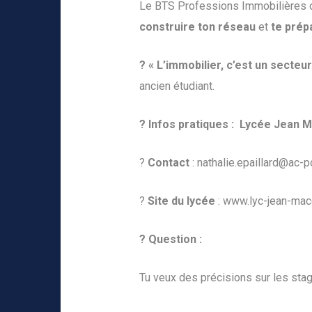
Le BTS Professions Immobilières 
construire ton réseau
et
te prép
? « L’immobilier, c’est un secteu
ancien étudiant.
? Infos pratiques :
Lycée Jean M
?
Contact
:
nathalie.epaillard@ac-po
?
Site du lycée
:
www.lyc-jean-mace
? Question :
Tu veux des précisions sur les sta