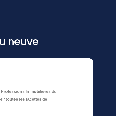
au neuve
Professions Immobilières
du
vrir
toutes les facettes
de