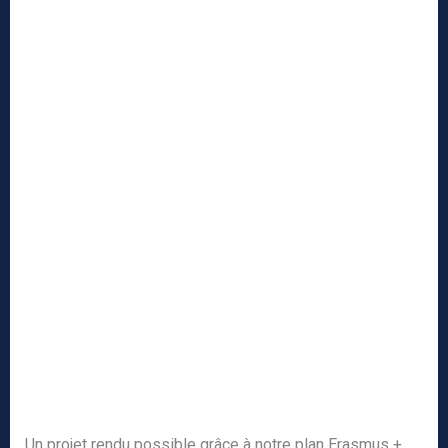
Un projet rendu possible grâce à notre plan Erasmus +