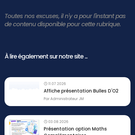
Toutes nos excuses, il n'y a pour l'instant pas
de contenu disponible pour cette rubrique.
À lire également sur notre site ...
11.07.2026
Affiche présentation Bulles D'O2
Par
Administrateur JM
03.08.2026
Présentation option Maths