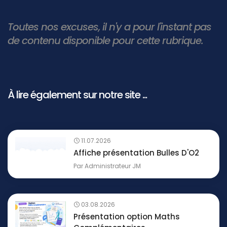
Toutes nos excuses, il n'y a pour l'instant pas
de contenu disponible pour cette rubrique.
À lire également sur notre site ...
11.07.2026
Affiche présentation Bulles D'O2
Par
Administrateur JM
03.08.2026
Présentation option Maths