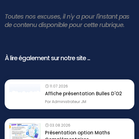
Toutes nos excuses, il n'y a pour l'instant pas
de contenu disponible pour cette rubrique.
À lire également sur notre site ...
11.07.2026
Affiche présentation Bulles D'O2
Par
Administrateur JM
03.08.2026
Présentation option Maths